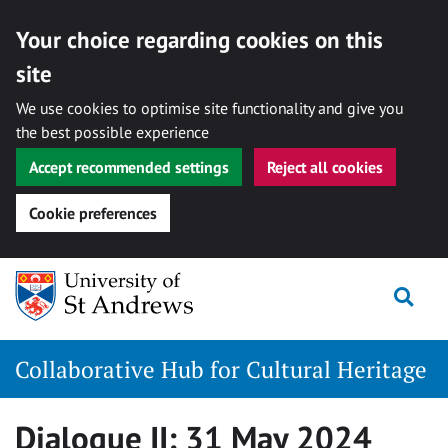
Your choice regarding cookies on this
site
We use cookies to optimise site functionality and give you
the best possible experience
Accept recommended settings
Reject all cookies
Cookie preferences
Skip
Togg
to
content
Collaborative Hub for Cultural Heritage
Dialogue II: 31 May 2024